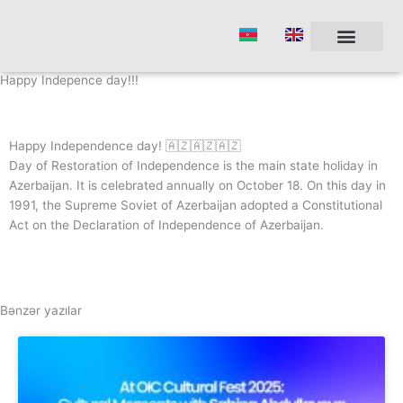
Skip
to
content
Happy Indepence day!!!
Happy Independence day! 🇦🇿🇦🇿🇦🇿
Day of Restoration of Independence is the main state holiday in
Azerbaijan. It is celebrated annually on October 18. On this day in
1991, the Supreme Soviet of Azerbaijan adopted a Constitutional
Act on the Declaration of Independence of Azerbaijan.
Bənzər yazılar