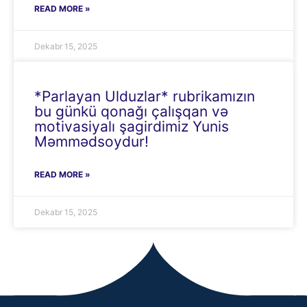
READ MORE »
Dekabr 15, 2025
*Parlayan Ulduzlar* rubrikamızın
bu günkü qonağı çalışqan və
motivasiyalı şagirdimiz Yunis
Məmmədsoydur!
READ MORE »
Dekabr 15, 2025