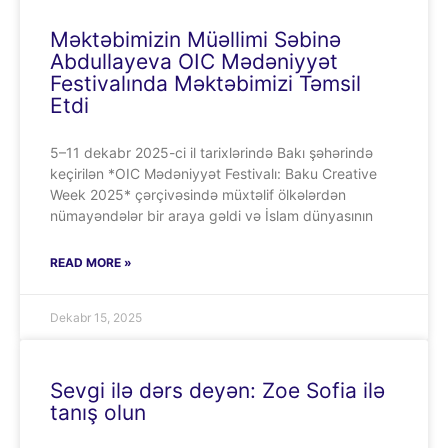
Məktəbimizin Müəllimi Səbinə
Abdullayeva OIC Mədəniyyət
Festivalında Məktəbimizi Təmsil
Etdi
5–11 dekabr 2025-ci il tarixlərində Bakı şəhərində
keçirilən *OIC Mədəniyyət Festivalı: Baku Creative
Week 2025* çərçivəsində müxtəlif ölkələrdən
nümayəndələr bir araya gəldi və İslam dünyasının
READ MORE »
Dekabr 15, 2025
Sevgi ilə dərs deyən: Zoe Sofia ilə
tanış olun