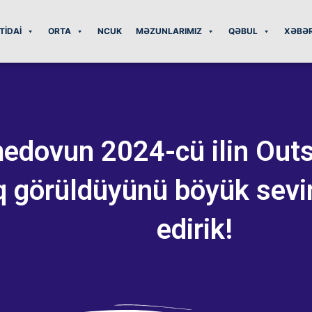
BTIDAI
ORTA
NCUK
MƏZUNLARIMIZ
QƏBUL
XƏBƏ
vun 2024-cü ilin Outst
 görüldüyünü böyük sevinc
edirik!