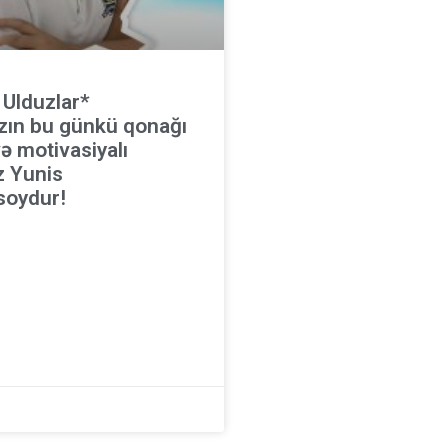
 Ulduzlar*
zın bu günkü qonağı
ə motivasiyalı
z Yunis
oydur!