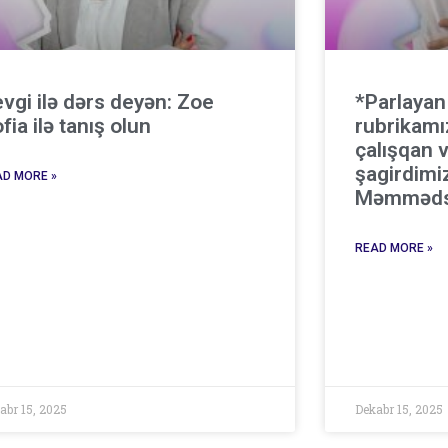
vgi ilə dərs deyən: Zoe
*Parlayan
fia ilə tanış olun
rubrikamı
çalışqan v
şagirdimi
D MORE »
Məmməds
READ MORE »
abr 15, 2025
Dekabr 15, 2025