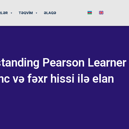
RLƏR
TƏQVIM
ƏLAQƏ
anding Pearson Learner
 və fəxr hissi ilə elan