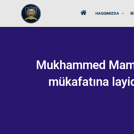
Skip
to
HAQQIMIZDA
İ
content
Mukhammed Mamedo
mükafatına layiq