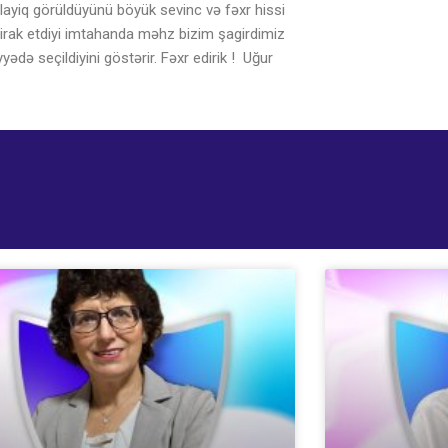
yiq görüldüyünü böyük sevinc və fəxr hissi
tirak etdiyi imtahanda məhz bizim şagirdimiz
ədə seçildiyini göstərir. Fəxr edirik ! Uğur