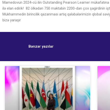
Mamedovun 2024-cü ilin Outstanding Pearson Learner mükafatına la
ilə elan edirik! 82 ölkədən 750 məktəbin 2200-dən çox şagirdinin iş
Mukhammedin birincilik qazanması artıq qələbələrimizin qlobal səviyy
bizə yaraşır
Bənzər yazılar