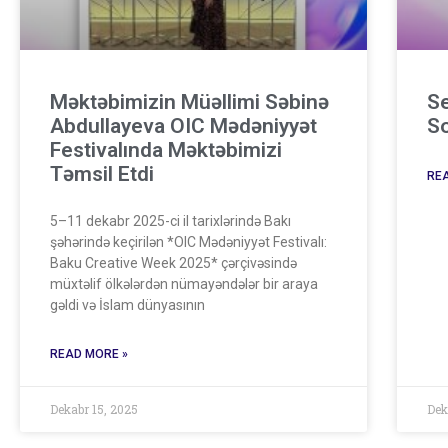
Məktəbimizin Müəllimi Səbinə
Se
Abdullayeva OIC Mədəniyyət
So
Festivalında Məktəbimizi
Təmsil Etdi
REA
5–11 dekabr 2025-ci il tarixlərində Bakı
şəhərində keçirilən *OIC Mədəniyyət Festivalı:
Baku Creative Week 2025* çərçivəsində
müxtəlif ölkələrdən nümayəndələr bir araya
gəldi və İslam dünyasının
READ MORE »
Dekabr 15, 2025
Dek