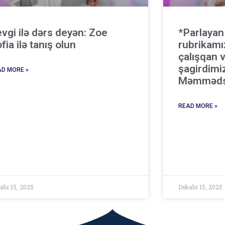
vgi ilə dərs deyən: Zoe
*Parlayan
fia ilə tanış olun
rubrikamı
çalışqan v
şagirdimi
D MORE »
Məmməds
READ MORE »
abr 15, 2025
Dekabr 15, 2025