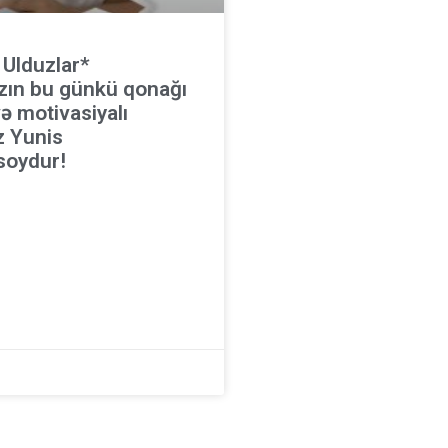
 Ulduzlar*
zın bu günkü qonağı
ə motivasiyalı
z Yunis
oydur!