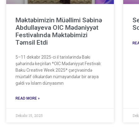
Məktəbimizin Müəllimi Səbinə
Se
Abdullayeva OIC Mədəniyyət
So
Festivalında Məktəbimizi
Təmsil Etdi
REA
5–11 dekabr 2025-ci il tarixlərində Bakı
şəhərində keçirilən *OIC Mədəniyyət Festivalı:
Baku Creative Week 2025* çərçivəsində
müxtəlif ölkələrdən nümayəndələr bir araya
gəldi və İslam dünyasının
READ MORE »
Dekabr 15, 2025
Dek