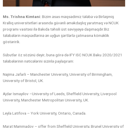
Ms. Trishna Kimtani:
Bizim əsas məqsədimiz tələbə və Birləşmiş
Krallıq universitetləri arasında güvənli əməkdaşlıq yaratmaq və NCUK
proqramı vasitəsi ilə Bakıda təhsili üst səviyyəyə daşımaqdır.Biz
tələbələrin məqsədlərinə ən uyğun şərtlərlə çatmasına köməklik
göstəririk.
Sübutlar öz sözünü deyir; buna görə də IFY ISC NCUK Baku 2020/2021
tələbələrinin nəticələrini sizinlə paylaşıram:
Najima Jafarli – Manchester University, University of Birmingham,
University of Bristol, UK.
Ajdar Ismayilov –University of Leeds, Sheffield University, Liverpool
University, Manchester Metropolitan University, UK.
Leyla Latifova – York University, Ontario, Canada.
Marat Mammadov – offer from Sheffield University, Brunel University of