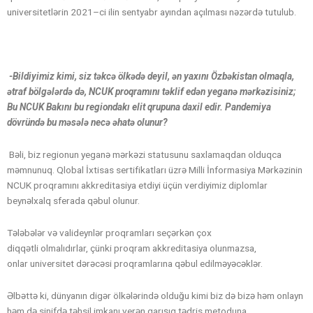
universitetlərin 2021–ci ilin sentyabr ayından açılması nəzərdə tutulub.
-Bildiyimiz kimi, siz təkcə ölkədə deyil, ən yaxını Özbəkistan olmaqla,
ətraf bölgələrdə də, NCUK proqramını təklif edən yeganə mərkəzisiniz;
Bu NCUK Bakını bu regiondakı elit qrupuna daxil edir. Pandemiya
dövründə bu məsələ necə əhatə olunur?
Bəli, biz regionun yeganə mərkəzi statusunu saxlamaqdan olduqca
məmnunuq. Qlobal İxtisas sertifikatları üzrə Milli İnformasiya Mərkəzinin
NCUK proqramını akkreditasiya etdiyi üçün verdiyimiz diplomlar
beynəlxalq sferada qəbul olunur.
Tələbələr və valideynlər proqramları seçərkən çox
diqqətli olmalıdırlar, çünki proqram akkreditasiya olunmazsa,
onlar universitet dərəcəsi proqramlarına qəbul edilməyəcəklər.
Əlbəttə ki, dünyanın digər ölkələrində olduğu kimi biz də bizə həm onlayn
həm də sinifdə təhsil imkanı verən qarışıq tədris metoduna