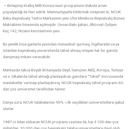
–
Birləşmiş Krallıq Milli Konsorsium proqramının Bakıda artan
populyarlığı ilə fəxr edirik. Məmnuniyyətlə bildirmək istəyirəm ki, NCUK
Baku Beynəlxalq Tədris Mərkəzinin yeni ofisi MiniBoss Beynəlxalq Biznes
Məktəbinin binasında açılmışdır. Ünvan-Bakı şəhəri, Əliövsət Quliyev
küç.142, Nizami kinoteatrının yanı.
Bu yenilik bizə gənlərlə yaxından münasibət qurmaq, İngiltərədə və ya
istənilən beynəlxalq universitetdə təhsil almaq istəyən hər bir gənclə
danışmaq imkanı verəcəkdir.
Mərkəzdə təkcə Böyük Britaniyada deyil, həmçinin ABŞ, Avropa, Türkiyə
və s. ölkələrdə təhsil almağı planlaşdıran gənclərə “Təhsil” mövzusunda
məsləhətlər verməyi planlaşdırırıq. NCUK beynəlxalq təhsil proqramı 60-
dan çox universitet tərəfindən tanınır.
Dünya üzrə, NCUK tələbələrinin 90% -i ilk seçdikləri universitetlərə qəbul
olurlar.
1987-ci ildən etibarən NCUK proqramı vasitəsi ilə, hər il 100-dən çox
millətdən, 30,000 dən çox beynəlxalq tələbə universitetlərə daxil olub.