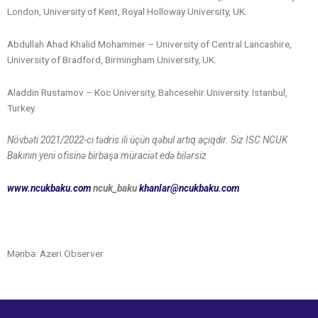
London, University of Kent, Royal Holloway University, UK.
Abdullah Ahad Khalid Mohammer – University of Central Lancashire,
University of Bradford, Birmingham University, UK.
Aladdin Rustamov – Koc University, Bahcesehir University. Istanbul,
Turkey.
Növbəti 2021/2022-ci tədris ili üçün qəbul artıq açıqdır. Siz ISC NCUK
Bakının yeni ofisinə birbaşa müraciət edə bilərsiz
www.ncukbaku.com
ncuk_baku
khanlar@ncukbaku.com
Mənbə: Azeri Observer