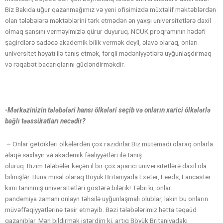
Biz Bakıda uğur qazanmağımız və yeni ofisimizdə müxtəlif məktəblərdən
olan tələbələrə məktəblərini tərk etmədən ən yaxşı universitetlərə daxil
olmaq şansını verməyimizlə qürur duyuruq. NCUK proqramının hədəfi
şagirdlərə sadəcə akademik bilik vermək deyil, əlavə olaraq, onları
universitet həyatı ilə tanış etmək, fərqli mədəniyyətlərə uyğunlaşdırmaq
və rəqabət bacarıqlarını gücləndirməkdir.
-Mərkəzinizin tələbələri hansı ölkələri seçib və onların xarici ölkələrlə
bağlı təəssüratları necədir?
–
Onlar getdikləri ölkələrdən çox razıdırlar.Biz mütəmadi olaraq onlarla
əlaqə saxlayır və akademik fəaliyyətləri ilə tanış
oluruq. Bizim tələbələr keçən il bir çox aparıcı universitetlərə daxil ola
bilmişlər. Buna misal olaraq Böyük Britaniyada Exeter, Leeds, Lancaster
kimi tanınmış universitetləri göstərə bilərik! Təbii ki, onlar
pandemiya zamanı onlayn təhsilə uyğunlaşmalı olublar, lakin bu onların
müvəffəqiyyətlərinə təsir etməyib. Bəzi tələbələrimiz hətta təqaüd
qazanıblar. Mən bildirmək istərdim ki, artıq Böyük Britaniyadakı