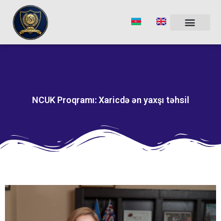
Skip
to
content
NCUK Proqramı: Xaricdə ən yaxşı təhsil