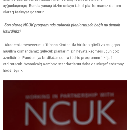
uyğunlaşmışıq. Bunula yanaşı bizim onlayn təhsil platformamız da tam
olaraq fəaliyyət göstərir.
-Son olaraq NCUK proqramında gələcək planlarınızda bağlı nə demək
istərdiniz?
Akademik menecerimiz Trishna Kimtani ilə birlikdə güclü və çalışqan
müəllim komandamız gələcək planlarımızın həyata keçməsi üçün çox
əzmlidirlər. Pandemiya bitdikdən sonra tədris proqramını inkişaf
etdirərərək beynəlxalq Kembric standartlarını daha da inkişaf etdirməyi
hədəfləyirik.