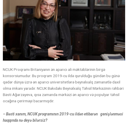
NCUK Proqramı Britaniyanın ən aparıcı ali məktəblərinin birgə
konsorsiumudur. Bu proqram 2019-cu ildə qurulduğu gündən bu günə
qədər dünya üzrə ən aparıcı universitetlərə beynəlxalq zəmanətlə daxil
olma imkanı yaradır. NCUK Bakıdakı Beynəlxalq Təhsil Mərkəzinin rəhbəri
Bəsti Ağarzayeva, qısa zamanda mərkəzi ən aparıcı və populyar təhsil
ocağına çerirməyi bacarmışdır.
– Bəsti xanım, NCUK proqramının 2019-cu ildən etibarən genişlənməsi
haqqında nə deyə bilərsiz?