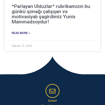
*Parlayan Ulduzlar* rubrikamızın bu
günkü qonağı çalışqan və
motivasiyalı şagirdimiz Yunis
Məmmədsoydur!
READ MORE »
Dekabr 15, 2025
Email