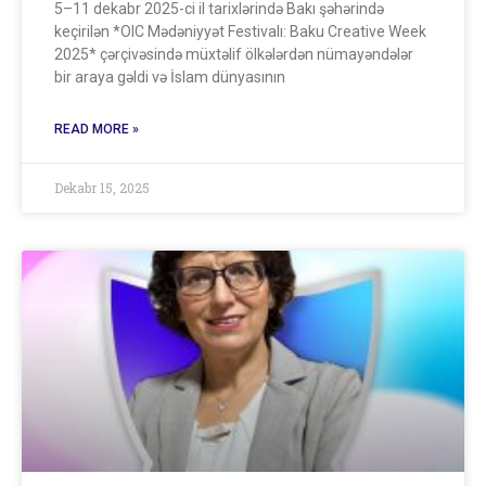
5–11 dekabr 2025-ci il tarixlərində Bakı şəhərində
keçirilən *OIC Mədəniyyət Festivalı: Baku Creative Week
2025* çərçivəsində müxtəlif ölkələrdən nümayəndələr
bir araya gəldi və İslam dünyasının
READ MORE »
Dekabr 15, 2025